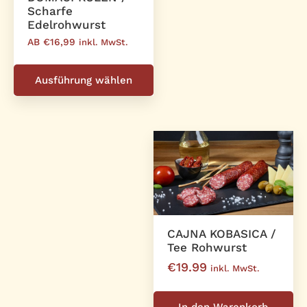
Scharfe
Edelrohwurst
AB €16,99
inkl. MwSt.
Dieses
Produkt
Ausführung wählen
weist
mehrere
Varianten
auf.
Die
Optionen
können
auf
der
CAJNA KOBASICA /
Tee Rohwurst
Produktseite
€
19.99
gewählt
inkl. MwSt.
werden
In den Warenkorb