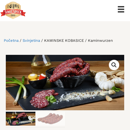
Preskoči
na
sadržaj
Početna
/
Svinjetina
/ KAMINSKE KOBASICE / Kaminwurzen