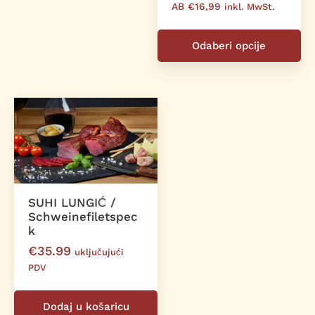
AB €16,99
inkl. MwSt.
Ov
pr
Odaberi opcije
im
vi
va
Op
se
m
od
na
st
SUHI LUNGIĆ /
Schweinefiletspec
pr
k
€
35.99
uključujući
PDV
Dodaj u košaricu