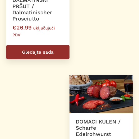
DALMATINSKI
PRŠUT /
Dalmatinischer
Prosciutto
€
26.99
uključujući
PDV
Gledajte sada
DOMACI KULEN /
Scharfe
Edelrohwurst