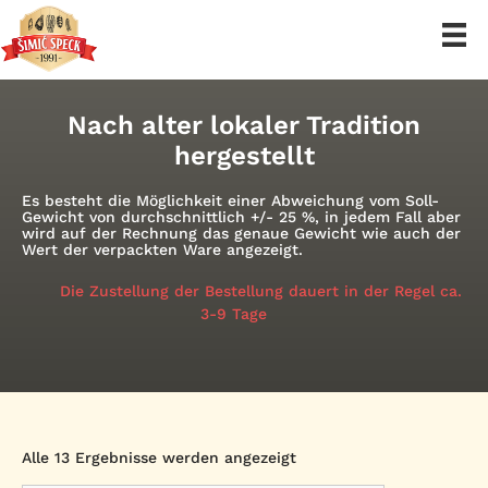
Zum
Inhalt
Nach alter lokaler Tradition
springen
hergestellt
Es besteht die Möglichkeit einer Abweichung vom Soll-
Gewicht von durchschnittlich +/- 25 %, in jedem Fall aber
wird auf der Rechnung das genaue Gewicht wie auch der
Wert der verpackten Ware angezeigt.
Die Zustellung der Bestellung dauert in der Regel ca.
3-9 Tage
Alle 13 Ergebnisse werden angezeigt