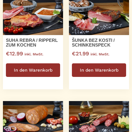
Die
Optionen
können
auf
der
Produktseite
SUHA REBRA / RIPPERL
ŠUNKA BEZ KOSTI /
gewählt
ZUM KOCHEN
SCHINKENSPECK
werden
€
12.99
€
21.99
inkl. MwSt.
inkl. MwSt.
In den Warenkorb
In den Warenkorb