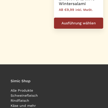
Wintersalami
AB €9,99
inkl. MwSt.
Di
Pr
Ausführung wählen
we
me
Va
au
Di
Op
kö
au
de
Simic Shop
Pr
ge
Alle Produkte
we
Schweinefleisch
Rindfleisch
Käse und mehr