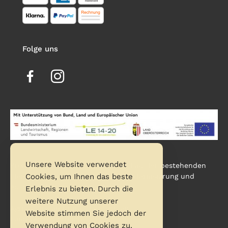
Folge uns
Unsere Website verwendet
Projektbeschreibung: Zu- und Umbau der bestehenden
Fleischerei so wie Investition in Modernisierung und
Cookies, um Ihnen das beste
Automatisierung der Maschinen.
Erlebnis zu bieten. Durch die
weitere Nutzung unserer
Agriculture and rural development
Website stimmen Sie jedoch der
Land Oberösterreich
Verwendung von Cookies zu.