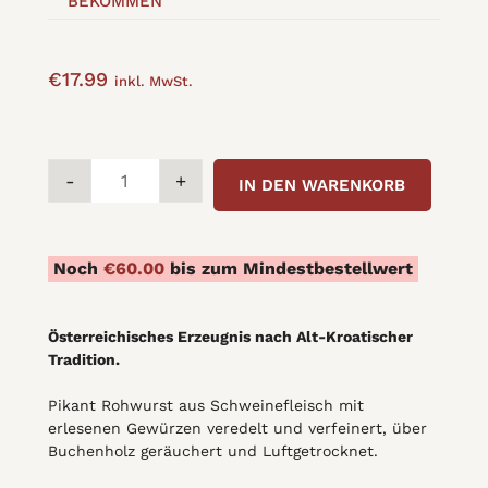
BEKOMMEN
€
17.99
inkl. MwSt.
KULEN
-
+
IN DEN WARENKORB
SEKA
SPECIAL
(blago
Noch
€
60.00
bis zum Mindestbestellwert
ljuta)
/
leicht
Österreichisches Erzeugnis nach Alt-Kroatischer
scharfe
Tradition.
Rohwurst
Pikant Rohwurst aus Schweinefleisch mit
quantity
erlesenen Gewürzen veredelt und verfeinert, über
Buchenholz geräuchert und Luftgetrocknet.