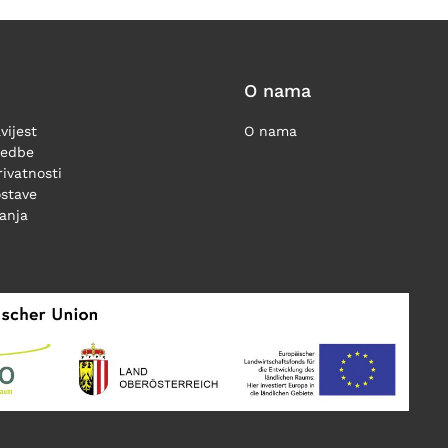
O nama
vijest
O nama
redbe
rivatnosti
ostave
ćanja