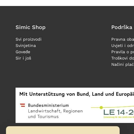
Simic Shop
Podrška
Svi proizvodi
Pravna oba
Svinjetina
Uvjeti i od
Goveđe
Pravila o p
Sir i još
Troškovi d
Načini pla