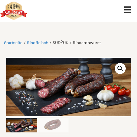
Zum
Inhalt
springen
Startseite
/
Rindfleisch
/ SUDŽUK / Rindsrohwurst