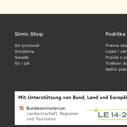
Simic Shop
Podrška
Svi proizvodi
Pravna oba
Svinjetina
Uvjeti i od
Goveđe
Pravila o p
Sir i još
Troškovi d
Načini pla