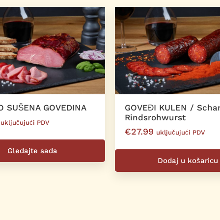
O SUŠENA GOVEDINA
GOVEĐI KULEN / Schar
Rindsrohwurst
uključujući PDV
€
27.99
uključujući PDV
Gledajte sada
Dodaj u košaricu