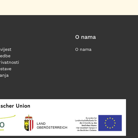
O nama
vijest
O nama
redbe
rivatnosti
ostave
ćanja