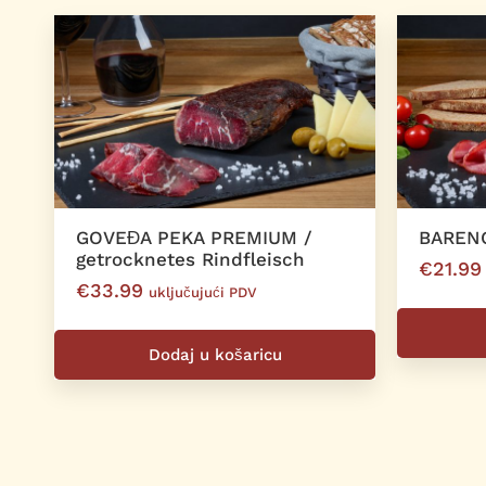
GOVEĐA PEKA PREMIUM /
BAREN
getrocknetes Rindfleisch
€
21.99
€
33.99
uključujući PDV
Dodaj u košaricu