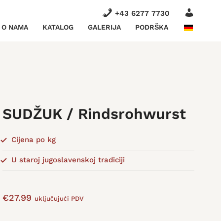
ACCOU
+43 6277 7730
O NAMA
KATALOG
GALERIJA
PODRŠKA
SUDŽUK / Rindsrohwurst
Cijena po kg
U staroj jugoslavenskoj tradiciji
€
27.99
uključujući PDV