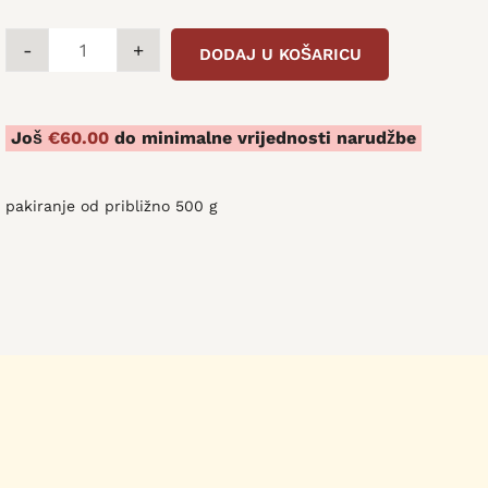
SUDŽUK
-
+
DODAJ U KOŠARICU
/
Rindsrohwurst
quantity
Još
€
60.00
do minimalne vrijednosti narudžbe
pakiranje od približno 500 g