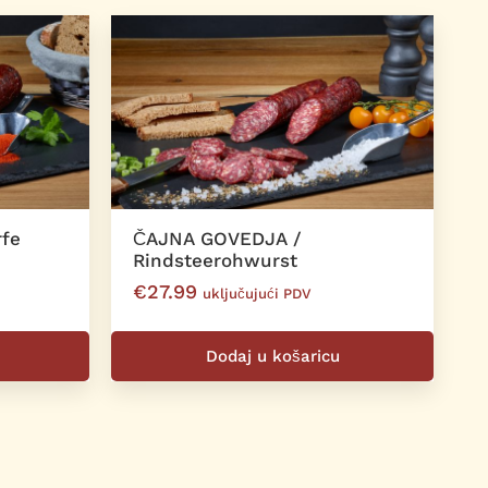
fe
ČAJNA GOVEDJA /
Rindsteerohwurst
€
27.99
uključujući PDV
Dodaj u košaricu