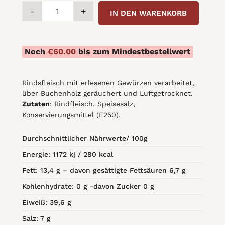
GOVEĐA
-
+
IN DEN WARENKORB
REBRA
BEZ
KOSTI
Noch
€
60.00
bis zum Mindestbestellwert
/
za
kuhanje
Rindsfleisch mit erlesenen Gewürzen verarbeitet,
quantity
über Buchenholz geräuchert und Luftgetrocknet.
Zutaten
: Rindfleisch, Speisesalz,
Konservierungsmittel (E250).
Durchschnittlicher Nährwerte/ 100g
Energie: 1172 kj / 280 kcal
Fett: 13,4 g – davon gesättigte Fettsäuren 6,7 g
Kohlenhydrate: 0 g -davon Zucker 0 g
Eiweiß: 39,6 g
Salz: 7 g