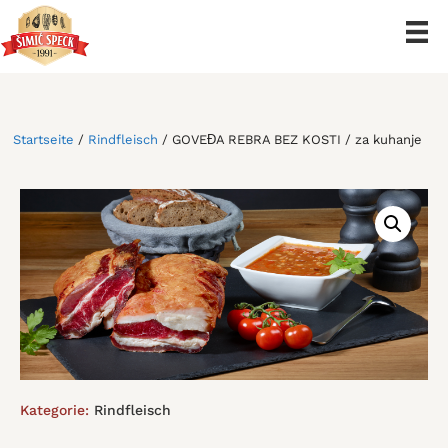
Zum
Inhalt
springen
Startseite
/
Rindfleisch
/ GOVEĐA REBRA BEZ KOSTI / za kuhanje
Kategorie:
Rindfleisch