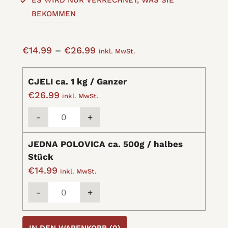
BEKOMMEN
Preisspanne:
€
14.99
–
€
26.99
inkl. MwSt.
€14.99
bis
CJELI ca. 1 kg / Ganzer
€26.99
€
26.99
inkl. MwSt.
KULEN
-
+
(BLAŽI)
/
JEDNA POLOVICA ca. 500g / halbes
leicht
Stück
Scharfe
€
14.99
inkl. MwSt.
Edelrohwurst
KULEN
quantity
-
+
(BLAŽI)
/
leicht