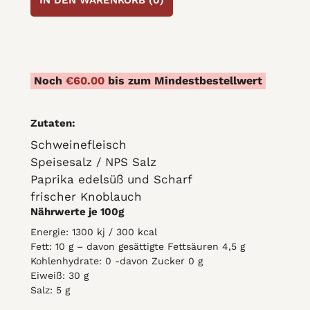
IN DEN WARENKORB (
0
)
Scharfe
Edelrohwurst
quantity
Noch
€
60.00
bis zum Mindestbestellwert
Zutaten:
Schweinefleisch
Speisesalz / NPS Salz
Paprika edelsüß und Scharf
frischer Knoblauch
Nährwerte je 100g
Energie: 1300 kj / 300 kcal
Fett: 10 g – davon gesättigte Fettsäuren 4,5 g
Kohlenhydrate: 0 -davon Zucker 0 g
Eiweiß: 30 g
Salz: 5 g