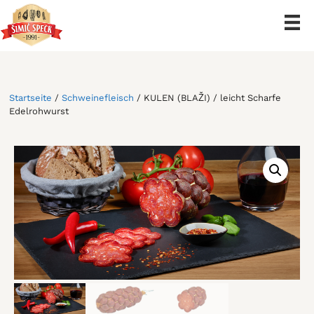
Zum
Inhalt
springen
Startseite
/
Schweinefleisch
/ KULEN (BLAŽI) / leicht Scharfe
Edelrohwurst