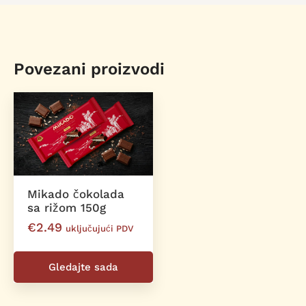
Povezani proizvodi
Mikado čokolada
sa rižom 150g
€
2.49
uključujući PDV
Gledajte sada