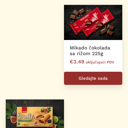
Mikado čokolada
sa rižom 225g
€
3.49
uključujući PDV
Gledajte sada