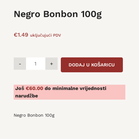
Negro Bonbon 100g
€
1.49
uključujući PDV
Negro
-
+
DODAJ U KOŠARICU
Bonbon
100g
quantity
Još
€
60.00
do minimalne vrijednosti
narudžbe
Negro Bonbon 100g