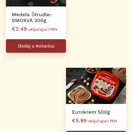
Medela Štrudle-
SMOKVA 300g
€
2.49
uključujući PDV
Dodaj u košaricu
Eurokrem 500g
€
5.99
uključujući PDV