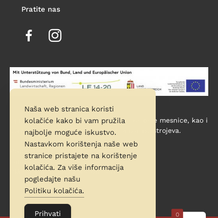
Pratite nas
Naša web stranica koristi
kolačiće kako bi vam pružila
Opis projekta: Proširenje i obnova postojeće mesnice, kao i
ulaganje u modernizaciju i automatizaciju strojeva.
najbolje moguće iskustvo.
Nastavkom korištenja naše web
Poljoprivreda i ruralni razvoj
stranice pristajete na korištenje
Land Oberösterreich
kolačića. Za više informacija
BM für Land- und Forstwirtschaft
pogledajte našu
Politiku kolačića.
Prihvati
0