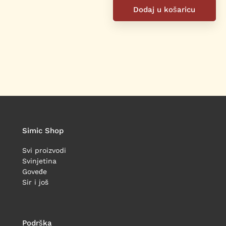
Dodaj u košaricu
Simic Shop
Svi proizvodi
Svinjetina
Goveđe
Sir i još
Podrška