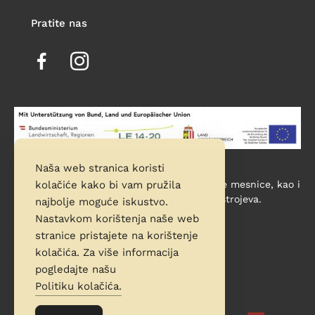
Pratite nas
Naša web stranica koristi
Opis projekta: Proširenje i obnova postojeće mesnice, kao i
kolačiće kako bi vam pružila
ulaganje u modernizaciju i automatizaciju strojeva.
najbolje moguće iskustvo.
Nastavkom korištenja naše web
Poljoprivreda i ruralni razvoj
stranice pristajete na korištenje
Land Oberösterreich
kolačića. Za više informacija
BM für Land- und Forstwirtschaft
pogledajte našu
Politiku kolačića.